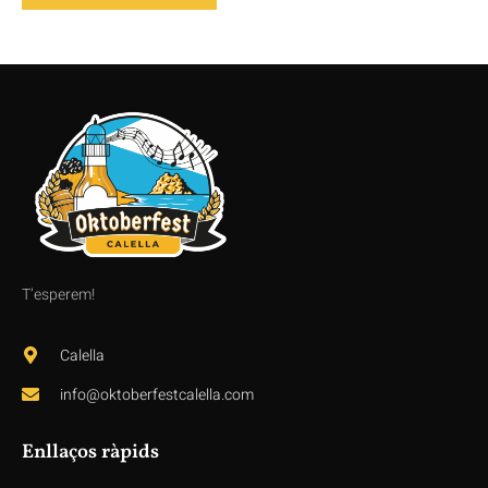
T’esperem!
Calella
info@oktoberfestcalella.com
Enllaços ràpids