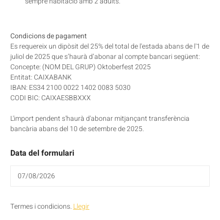
sempre habitació amb 2 adults.
Condicions de pagament
Es requereix un dipòsit del 25% del total de l'estada abans de l'1 de
juliol de 2025 que s’haurà d’abonar al compte bancari següent:
Concepte: (NOM DEL GRUP) Oktoberfest 2025
Entitat: CAIXABANK
IBAN: ES34 2100 0022 1402 0083 5030
CODI BIC: CAIXAESBBXXX
L'import pendent s'haurà d'abonar mitjançant transferència
bancària abans del 10 de setembre de 2025.
Data del formulari
Termes i condicions.
Llegir