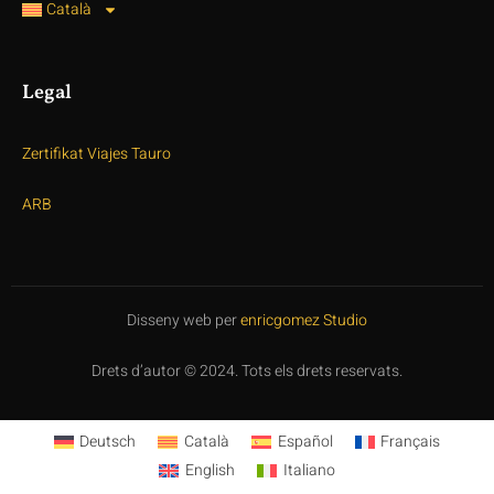
Català
Legal
Zertifikat Viajes Tauro
ARB
Disseny web per
enricgomez Studio
Drets d’autor © 2024. Tots els drets reservats.
Deutsch
Català
Español
Français
English
Italiano